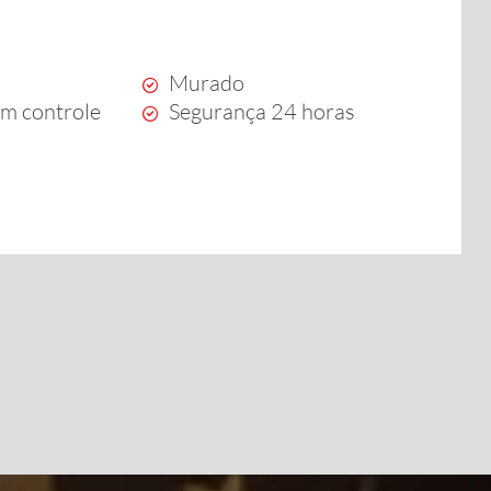
Murado
om controle
Segurança 24 horas