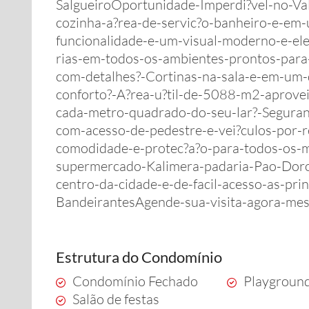
SalgueiroOportunidade-Imperdi?vel-no-Va
cozinha-a?rea-de-servic?o-banheiro-e-em
funcionalidade-e-um-visual-moderno-e-el
rias-em-todos-os-ambientes-prontos-para
com-detalhes?-Cortinas-na-sala-e-em-um-
conforto?-A?rea-u?til-de-5088-m2-aprovei
cada-metro-quadrado-do-seu-lar?-Segura
com-acesso-de-pedestre-e-vei?culos-por-r
comodidade-e-protec?a?o-para-todos-os-m
supermercado-Kalimera-padaria-Pao-Doro
centro-da-cidade-e-de-facil-acesso-as-pri
BandeirantesAgende-sua-visita-agora-me
Estrutura do Condomínio
Condomínio Fechado
Playgroun
Salão de festas