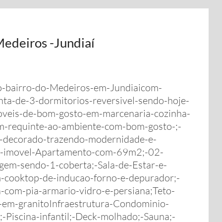
edeiros -Jundiaí
no-bairro-do-Medeiros-em-Jundiaicom-
ta-de-3-dormitorios-reversivel-sendo-hoje-
oveis-de-bom-gosto-em-marcenaria-cozinha-
m-requinte-ao-ambiente-com-bom-gosto-;-
-decorado-trazendo-modernidade-e-
s-do-imovel-Apartamento-com-69m2;-02-
gem-sendo-1-coberta;-Sala-de-Estar-e-
m-cooktop-de-inducao-forno-e-depurador;-
-com-pia-armario-vidro-e-persiana;Teto-
-em-granitoInfraestrutura-Condominio-
;-Piscina-infantil;-Deck-molhado;-Sauna;-