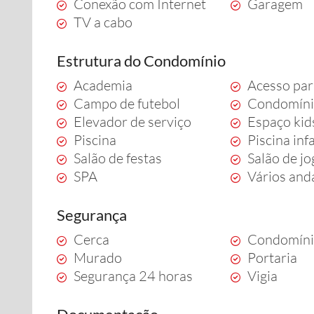
Conexão com Internet
Garagem
TV a cabo
Estrutura do Condomínio
Academia
Acesso par
Campo de futebol
Condomíni
Elevador de serviço
Espaço kid
Piscina
Piscina infa
Salão de festas
Salão de j
SPA
Vários and
Segurança
Cerca
Condomíni
Murado
Portaria
Segurança 24 horas
Vigia