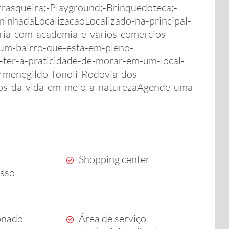
rrasqueira;-Playground;-Brinquedoteca;-
minhadaLocalizacaoLocalizado-na-principal-
ria-com-academia-e-varios-comercios-
-um-bairro-que-esta-em-pleno-
ter-a-praticidade-de-morar-em-um-local-
ermenegildo-Tonoli-Rodovia-dos-
ios-da-vida-em-meio-a-naturezaAgende-uma-
Shopping center
esso
onado
Área de serviço