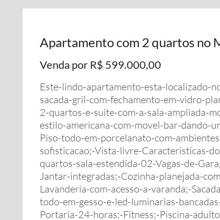
Apartamento com 2 quartos no M
Venda por R$ 599.000,00
Este-lindo-apartamento-esta-localizado-
sacada-gril-com-fechamento-em-vidro-plan
2-quartos-e-suite-com-a-sala-ampliada-m
estilo-americana-com-movel-bar-dando-u
Piso-todo-em-porcelanato-com-ambientes
sofisticacao;-Vista-livre-Caracteristica
quartos-sala-estendida-02-Vagas-de-Gara
Jantar-integradas;-Cozinha-planejada-co
Lavanderia-com-acesso-a-varanda;-Sacada
todo-em-gesso-e-led-luminarias-bancadas
Portaria-24-horas;-Fitness;-Piscina-adulto