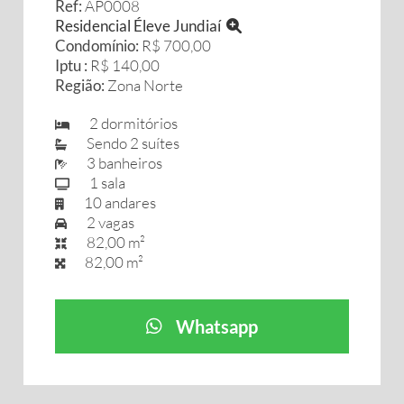
Ref:
AP0008
Residencial Éleve Jundiaí
Condomínio:
R$ 700,00
Iptu :
R$ 140,00
Região:
Zona Norte
2 dormitórios
Sendo 2 suítes
3 banheiros
1 sala
10 andares
2 vagas
82,00 m²
82,00 m²
Whatsapp