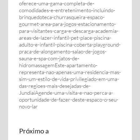
oferece-uma-gama-completa-de-
comodidades-e-entretenimento-incluindo-
brinquedoteca-churrasqueira-espaco-
gourmet-area-para-jogos-estacionamento-
para-visitantes-carga-e-descarga-academia-
areas-de-lazer-infantil-pet-place-piscina-
adulto-e-infantil-piscina-coberta-playground-
praca-de-alongamento-salao-de-jogos-
sauna-e-spa-com-jatos-de-
hidromassagemEste-apartamento-
representa-nao-apenas-uma-residencia-mas-
sim-um-estilo-de-vida-privilegiado-em-uma-
das-regioes-mais-desejadas-de-
JundiaiAgende-uma-visita-e-nao-perca-a-
oportunidade-de-fazer-deste-espaco-o-seu-
novo-lar
Próximo a