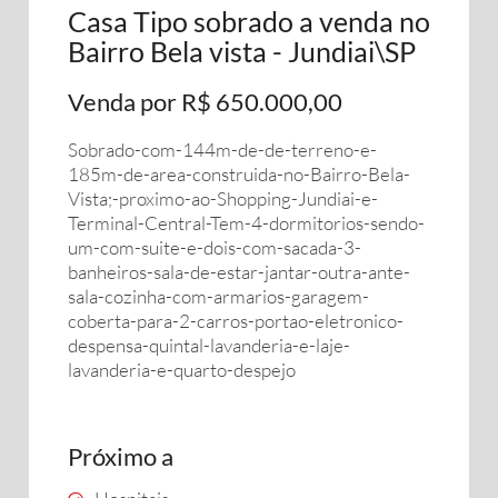
Casa Tipo sobrado a venda no
Bairro Bela vista - Jundiai\SP
Venda por R$ 650.000,00
Sobrado-com-144m-de-de-terreno-e-
185m-de-area-construida-no-Bairro-Bela-
Vista;-proximo-ao-Shopping-Jundiai-e-
Terminal-Central-Tem-4-dormitorios-sendo-
um-com-suite-e-dois-com-sacada-3-
banheiros-sala-de-estar-jantar-outra-ante-
sala-cozinha-com-armarios-garagem-
coberta-para-2-carros-portao-eletronico-
despensa-quintal-lavanderia-e-laje-
lavanderia-e-quarto-despejo
Próximo a