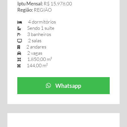
Iptu Mensal:
R$ 15.978,00
Região:
REGIÃO
4 dormitórios
Sendo 1 suíte
3 banheiros
2 salas
2 andares
2 vagas
1.850,00 m²
144,00 m²
Whatsapp