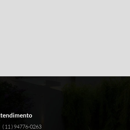
tendimento
( 11 ) 94776-0263