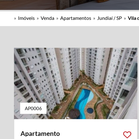
»
Imóveis
»
Venda
»
Apartamentos
»
Jundiaí / SP
»
Vila 
AP0006
Apartamento