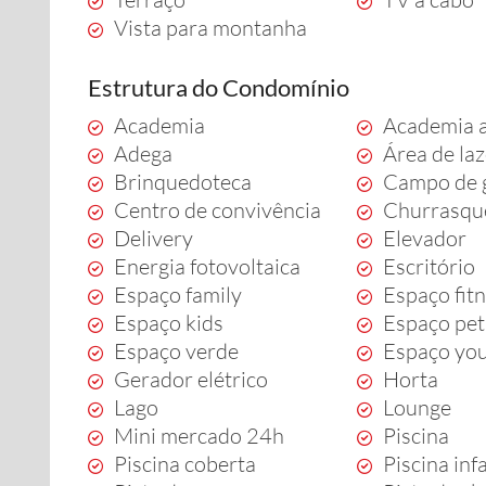
Vista para montanha
Estrutura do Condomínio
Academia
Academia a
Adega
Área de la
Brinquedoteca
Campo de 
Centro de convivência
Churrasqu
Delivery
Elevador
Energia fotovoltaica
Escritório
Espaço family
Espaço fit
Espaço kids
Espaço pet
Espaço verde
Espaço yo
Gerador elétrico
Horta
Lago
Lounge
Mini mercado 24h
Piscina
Piscina coberta
Piscina infa