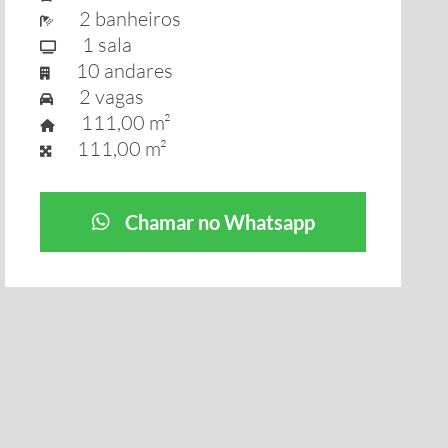
2 banheiros
1 sala
10 andares
2 vagas
111,00 m²
111,00 m²
Chamar no Whatsapp