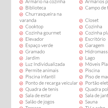
Armário na cozinha
Armários p
Biblioteca
Campo de 
Churrasqueira na
varanda
Closet
Cooktop
Cozinha
Cozinha gourmet
Cozinha pl
Elevador
Escritório
Espaço verde
Garagem
Gramado
Hidromas
Jardim
Lago
Luz Individualizada
Móveis Pl
Permite animais
Piscina
Piscina infantil
Piso de ma
Ponto de recarga veicular
Portão ele
Quadra de tenis
Quadra pol
Sala de estar
Sala de jan
Salão de jogos
Sauna
Terraço
TV a cabo