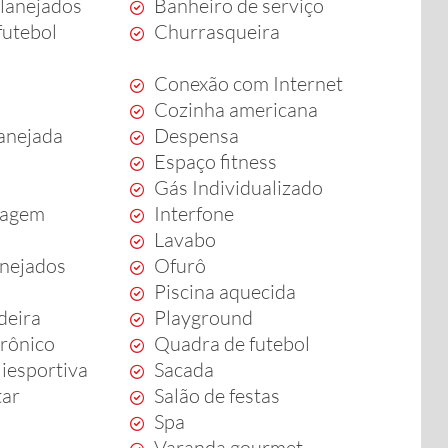
lanejados
Banheiro de serviço
futebol
Churrasqueira
Conexão com Internet
Cozinha americana
anejada
Despensa
Espaço fitness
Gás Individualizado
sagem
Interfone
Lavabo
anejados
Ofurô
Piscina aquecida
deira
Playground
trônico
Quadra de futebol
iesportiva
Sacada
tar
Salão de festas
Spa
Varanda gourmet