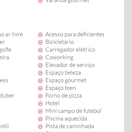
o ar livre
Acesso para deficientes
zer
Bicicletário
golfe
Carregador elétrico
eira
Coworking
Elevador de serviço
Espaço beleza
ness
Espaço gourmet
Espaço teen
utuber
Forno de pizza
Hotel
Mini campo de futebol
Piscina aquecida
ntil
Pista de caminhada