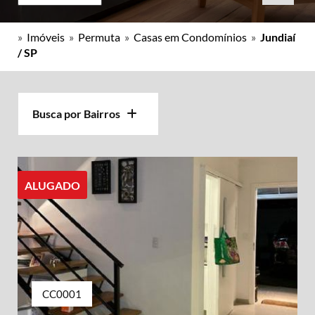
»
Imóveis
»
Permuta
»
Casas em Condomínios
»
Jundiaí
/ SP
Busca por Bairros
ALUGADO
CC0001