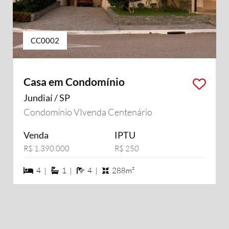
CC0002
Casa em Condomínio
Jundiaí / SP
Condomínio VIvenda Centenário
Venda
IPTU
R$ 1.390.000
R$ 250
4 dormiórios
1 suítes
4 banheiros
4 |
1 |
4 |
288m²