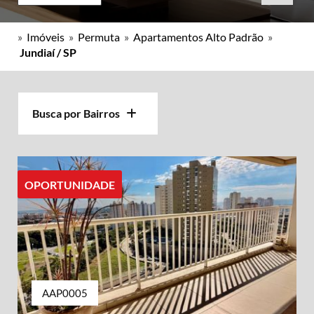
»
Imóveis
»
Permuta
»
Apartamentos Alto Padrão
»
Jundiaí / SP
Busca por Bairros
OPORTUNIDADE
AAP0005