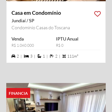
Casa em Condomínio
Jundiaí / SP
Condomínio Casas do Toscana
Venda
IPTU Anual
R$ 1.060.000
R$ 0
2 vagas na garagem
3 dormiórios
1 suítes
2 banheiros
2 |
3 |
1 |
2 |
111m²
FINANCIA