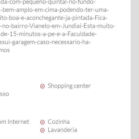
ada-com-pequeno-quintal-no-fundo-
s-bem-amplo-em-cima-podendo-ter-uma-
to-boa-e-aconchegante-ja-pintada-Fica-
-no-bairro-Vianelo-em-Jundiai-Esta-muito-
-de-15-minutos-a-pe-e-a-Faculdade-
ssui-garagem-caso-necessario-ha-
imos
Shopping center
esso
m Internet
Cozinha
Lavanderia