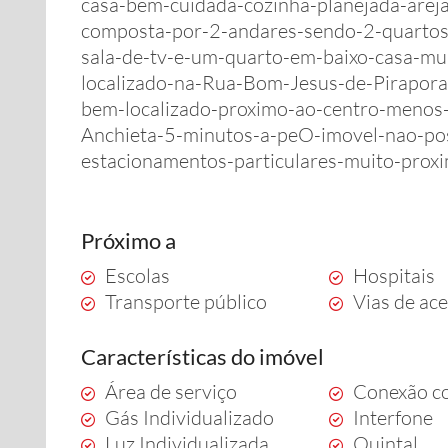
casa-bem-cuidada-cozinha-planejada-arej
composta-por-2-andares-sendo-2-quarto
sala-de-tv-e-um-quarto-em-baixo-casa-mui
localizado-na-Rua-Bom-Jesus-de-Pirapora
bem-localizado-proximo-ao-centro-menos
Anchieta-5-minutos-a-peO-imovel-nao-po
estacionamentos-particulares-muito-prox
Próximo a
Escolas
Hospitais
Transporte público
Vias de ac
Características do imóvel
Área de serviço
Conexão co
Gás Individualizado
Interfone
Luz Individualizada
Quintal