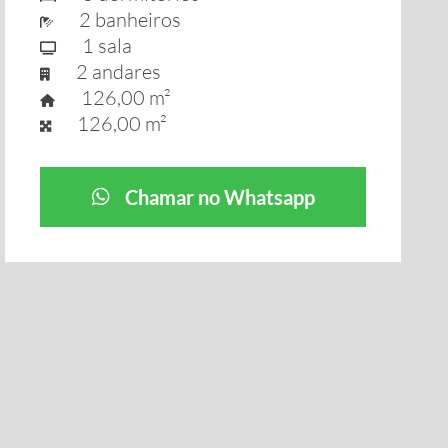
2 banheiros
1 sala
2 andares
126,00 m²
126,00 m²
Chamar no Whatsapp